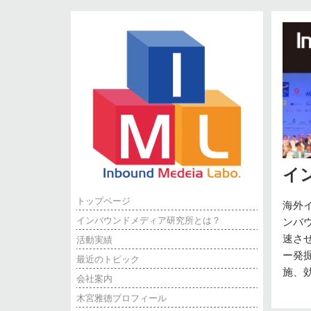
イ
トップページ
海外
インバウンドメディア研究所とは？
ンバ
速さ
活動実績
ー発
最近のトピック
施、
会社案内
木宮雅徳プロフィール