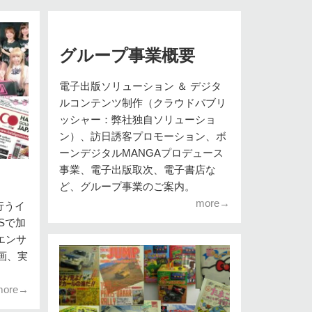
グループ事業概要
電子出版ソリューション ＆ デジタ
ルコンテンツ制作（クラウドパブリ
ッシャー：弊社独自ソリューショ
ン）、訪日誘客プロモーション、ボ
ーンデジタルMANGAプロデュース
事業、電子出版取次、電子書店な
ど、グループ事業のご案内。
more→
行うイ
Sで加
エンサ
画、実
more→