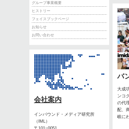
グループ事業概要
ヒストリー
フェイスブックページ
お知らせ
お問い合わせ
バ
大成
ンコ
会社案内
の代
配、
インバウンド・メディア研究所
岐に
（IML）
〒101−0051