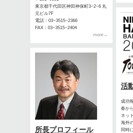
東京都千代田区神田神保町3−2−6 丸
元ビル7F
電話：03−3515−2366
FAX：03−3515−2404
more→
活
成功
春か
ネッ
海外
所長プロフィール
同時